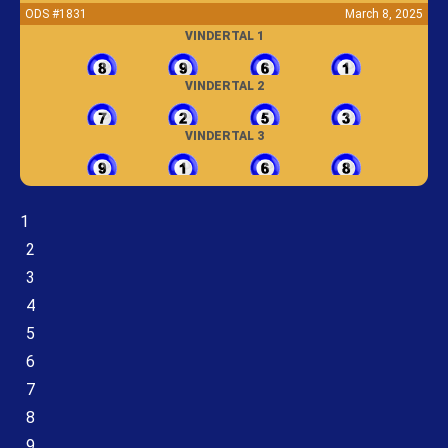
ODS #1831
March 8, 2025
VINDERTAL 1
VINDERTAL 2
VINDERTAL 3
1
2
3
4
5
6
7
8
9