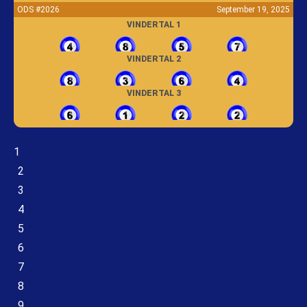
ODS #2026
September 19, 2025
VINDERTAL 1
VINDERTAL 2
VINDERTAL 3
1
2
3
4
5
6
7
8
9