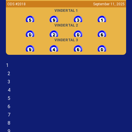
ODS #2018
September 11, 2025
VINDERTAL 1
VINDERTAL 2
VINDERTAL 3
1
2
3
4
5
6
7
8
9