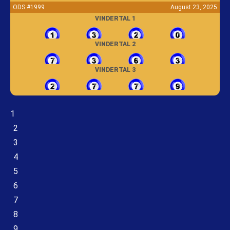
ODS #1999
August 23, 2025
VINDERTAL 1
VINDERTAL 2
VINDERTAL 3
1
2
3
4
5
6
7
8
9