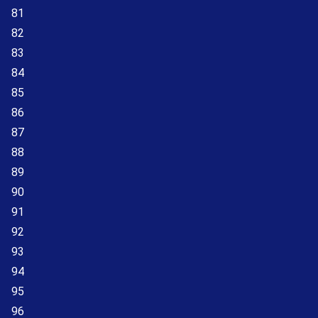
81
82
83
84
85
86
87
88
89
90
91
92
93
94
95
96