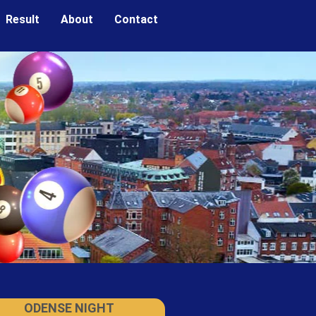
Result
About
Contact
ODENSE NIGHT