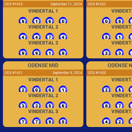
ODS #1653
September 11, 2024
ODS #1652
VINDERTAL 1
VINDERT
VINDERTAL 2
VINDERT
VINDERTAL 3
VINDERT
ODENSE MID
ODENSE 
ODS #1651
September 9, 2024
ODS #1650
VINDERTAL 1
VINDERT
VINDERTAL 2
VINDERT
VINDERTAL 3
VINDERT