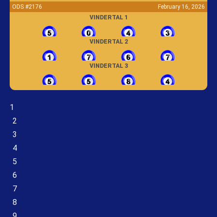
ODS #2176
February 16, 2026
VINDERTAL 1
VINDERTAL 2
VINDERTAL 3
1
2
3
4
5
6
7
8
9