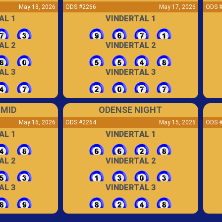
May 18, 2026
ODS #2266
May 17, 2026
ODS 
AL 1
VINDERTAL 1
AL 2
VINDERTAL 2
AL 3
VINDERTAL 3
 MID
ODENSE NIGHT
May 16, 2026
ODS #2264
May 15, 2026
ODS 
AL 1
VINDERTAL 1
AL 2
VINDERTAL 2
AL 3
VINDERTAL 3