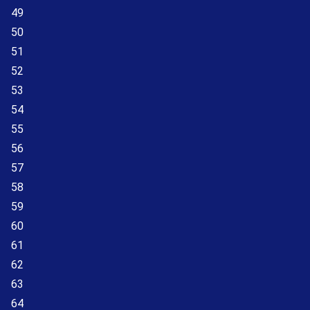
49
50
51
52
53
54
55
56
57
58
59
60
61
62
63
64