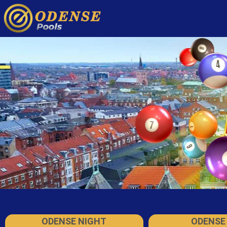
ODENSE NIGHT
ODENSE