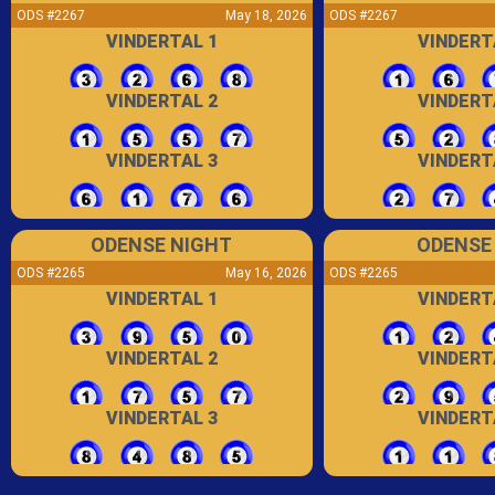
ODS #2267
May 18, 2026
ODS #2267
VINDERTAL 1
VINDERT
VINDERTAL 2
VINDERT
VINDERTAL 3
VINDERT
ODENSE NIGHT
ODENSE
ODS #2265
May 16, 2026
ODS #2265
VINDERTAL 1
VINDERT
VINDERTAL 2
VINDERT
VINDERTAL 3
VINDERT