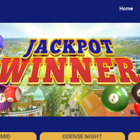
Home
 MID
ODENSE NIGHT