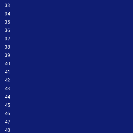
33
34
35
36
37
38
39
40
41
42
43
44
45
46
47
48