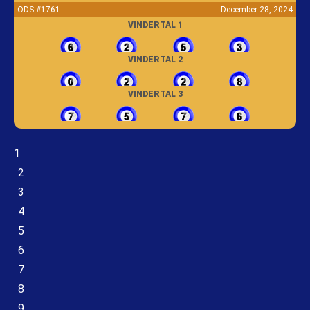
ODS #1761
December 28, 2024
VINDERTAL 1
VINDERTAL 2
VINDERTAL 3
1
2
3
4
5
6
7
8
9