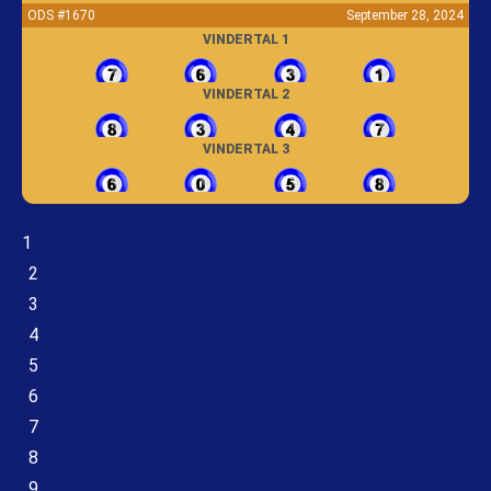
ODS #1670
September 28, 2024
VINDERTAL 1
VINDERTAL 2
VINDERTAL 3
1
2
3
4
5
6
7
8
9