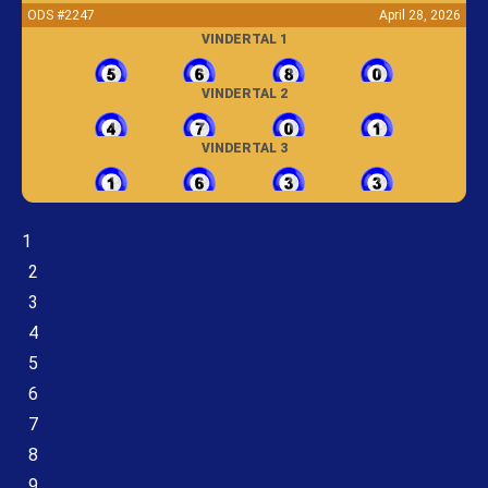
ODS #2247
April 28, 2026
VINDERTAL 1
VINDERTAL 2
VINDERTAL 3
1
2
3
4
5
6
7
8
9