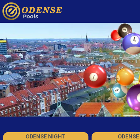
ODENSE NIGHT
ODENSE