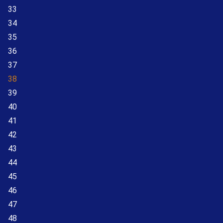
33
34
35
36
37
38
39
40
41
42
43
44
45
46
47
48