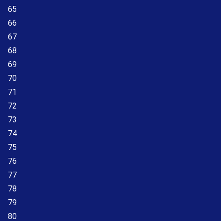
65
66
67
68
69
70
71
72
73
74
75
76
77
78
79
80