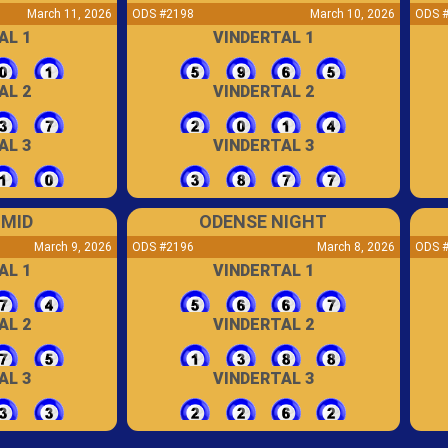
March 11, 2026
ODS #2198
March 10, 2026
ODS 
AL 1
VINDERTAL 1
AL 2
VINDERTAL 2
AL 3
VINDERTAL 3
 MID
ODENSE NIGHT
March 9, 2026
ODS #2196
March 8, 2026
ODS 
AL 1
VINDERTAL 1
AL 2
VINDERTAL 2
AL 3
VINDERTAL 3