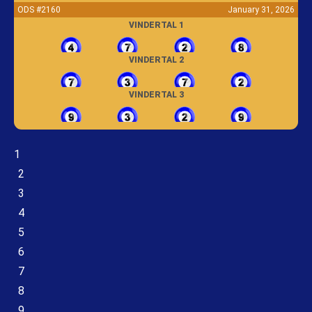
ODS #2160
January 31, 2026
VINDERTAL 1
VINDERTAL 2
VINDERTAL 3
1
2
3
4
5
6
7
8
9