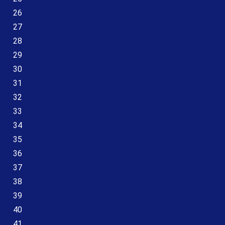
26
27
28
29
30
31
32
33
34
35
36
37
38
39
40
41