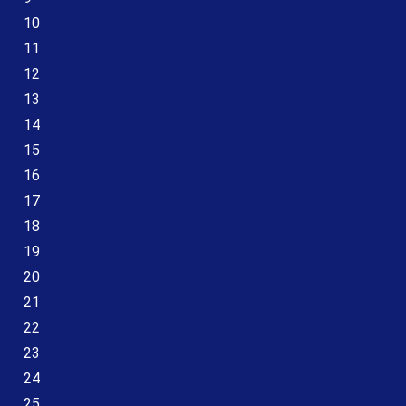
10
11
12
13
14
15
16
17
18
19
20
21
22
23
24
25