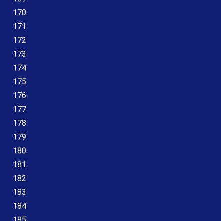
170
171
172
173
174
175
176
177
178
179
180
181
182
183
184
185