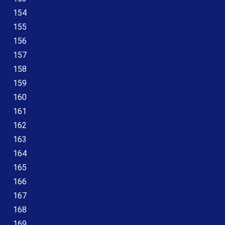
154
155
156
157
158
159
160
161
162
163
164
165
166
167
168
169