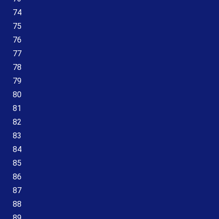
74
75
76
77
78
79
80
81
82
83
84
85
86
87
88
89