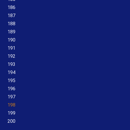
186
187
188
189
190
191
192
193
194
195
196
197
198
199
200